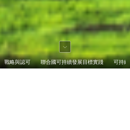
戰略與認可
聯合國可持續發展目標實踐
可持續
推動可持續發展
讓人居環境更美好
向好向善向明天