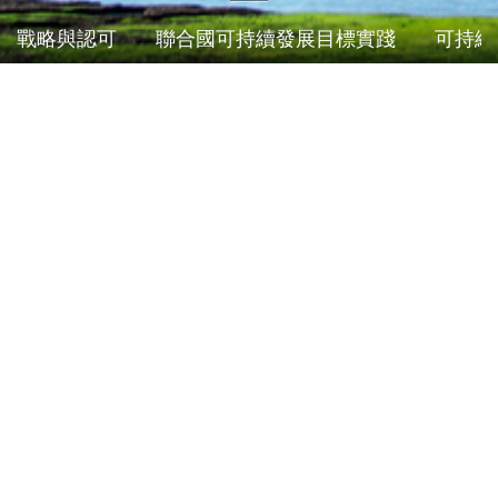
戰略與認可
聯合國可持續發展目標實踐
可持續
可持續發展相關政策
標題
下載
反賄賂反腐敗制度
舉報管理及保護舉報人制度
利益相關方參與政策
應對氣候變化政策
健康、安全與環境（HSE）政策